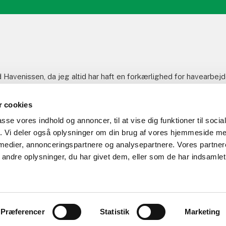
 Havenissen, da jeg altid har haft en forkærlighed for havearbejd
 cookies
passe vores indhold og annoncer, til at vise dig funktioner til soci
fik. Vi deler også oplysninger om din brug af vores hjemmeside m
 medier, annonceringspartnere og analysepartnere. Vores partne
ndre oplysninger, du har givet dem, eller som de har indsamlet 
Vi tilbyder​
Projekter
Kontakt
28 15 28
Nordre Torstedvej 20, 8700 Horsens
klaus@haveni
Created and hosted by Group Online
Præferencer
Statistik
Marketing