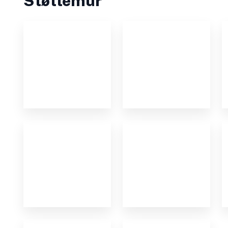
Støttemur​